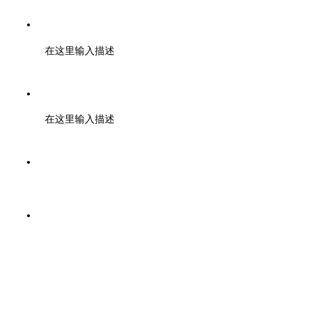
梁先生 13735224041
在这里输入描述
金先生 13705856509
在这里输入描述
邮箱：sales@chunhuicm.com
地址：浙江省绍兴市上虞区春晖工业大道268号