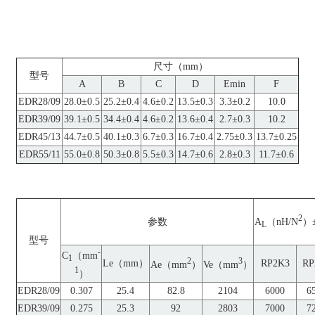
尺寸（mm）
型号
A
B
C
D
Emin
F
EDR28/09
28.0±0.5
25.2±0.4
4.6±0.2
13.5±0.3
3.3±0.2
10.0
EDR39/09
39.1±0.5
34.4±0.4
4.6±0.2
13.6±0.4
2.7±0.3
10.2
EDR45/13
44.7±0.5
40.1±0.3
6.7±0.3
16.7±0.4
2.75±0.3
13.7±0.25
EDR55/11
55.0±0.8
50.3±0.8
5.5±0.3
14.7±0.6
2.8±0.3
11.7±0.6
2
A
（nH/N
）
参数
L
型号
-
C
（mm
1
2
3
Le（mm）
RP2K3
RP
Ae（mm
）
Ve（mm
）
1
）
EDR28/09
0.307
25.4
82.8
2104
6000
6
EDR39/09
0.275
25.3
92
2803
7000
7