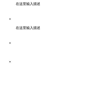
在这里输入描述
金先生 13705856509
在这里输入描述
邮箱：sales@chunhuicm.com
地址：浙江省绍兴市上虞区春晖工业大道268号