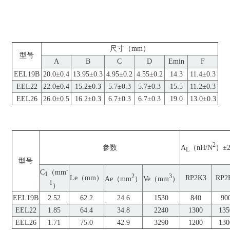
尺寸（mm）
型号
A
B
C
D
Emin
F
EEL19B
20.0±0.4
13.95±0.3
4.95±0.2
4.55±0.2
14.3
11.4±0.3
EEL22
22.0±0.4
15.2±0.3
5.7±0.3
5.7±0.3
15.5
11.2±0.3
EEL26
26.0±0.5
16.2±0.3
6.7±0.3
6.7±0.3
19.0
13.0±0.3
2
A
（nH/N
）±
参数
L
型号
-
C
（mm
1
2
3
Le（mm）
RP2K3
RP2
Ae（mm
）
Ve（mm
）
1
）
EEL19B
2.52
62.2
24.6
1530
840
90
EEL22
1.85
64.4
34.8
2240
1300
135
EEL26
1.71
75.0
42.9
3290
1200
130