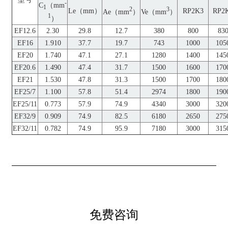
-
C
（mm
1
2
3
Le（mm）
RP2K3
RP2
Ae（mm
）
Ve（mm
）
1
）
EF12.6
2.30
29.8
12.7
380
800
83
EF16
1.910
37.7
19.7
743
1000
105
EF20
1.740
47.1
27.1
1280
1400
145
EF20.6
1.490
47.4
31.7
1500
1600
170
EF21
1.530
47.8
31.3
1500
1700
180
EF25/7
1.100
57.8
51.4
2974
1800
190
EF25/11
0.773
57.9
74.9
4340
3000
320
EF32/9
0.909
74.9
82.5
6180
2650
275
EF32/11
0.782
74.9
95.9
7180
3000
315
免费咨询