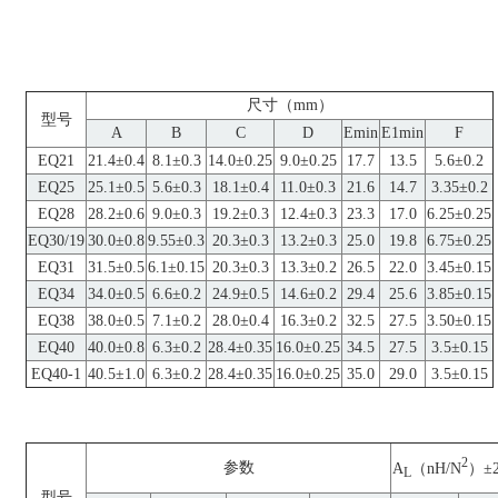
尺寸（mm）
型号
A
B
C
D
Emin
E1min
F
EQ21
21.4±0.4
8.1±0.3
14.0±0.25
9.0±0.25
17.7
13.5
5.6±0.2
EQ25
25.1±0.5
5.6±0.3
18.1±0.4
11.0±0.3
21.6
14.7
3.35±0.2
EQ28
28.2±0.6
9.0±0.3
19.2±0.3
12.4±0.3
23.3
17.0
6.25±0.25
EQ30/19
30.0±0.8
9.55±0.3
20.3±0.3
13.2±0.3
25.0
19.8
6.75±0.25
EQ31
31.5±0.5
6.1±0.15
20.3±0.3
13.3±0.2
26.5
22.0
3.45±0.15
EQ34
34.0±0.5
6.6±0.2
24.9±0.5
14.6±0.2
29.4
25.6
3.85±0.15
EQ38
38.0±0.5
7.1±0.2
28.0±0.4
16.3±0.2
32.5
27.5
3.50±0.15
EQ40
40.0±0.8
6.3±0.2
28.4±0.35
16.0±0.25
34.5
27.5
3.5±0.15
EQ40-1
40.5±1.0
6.3±0.2
28.4±0.35
16.0±0.25
35.0
29.0
3.5±0.15
2
参数
A
（nH/N
）±
L
型号