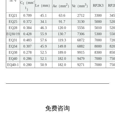
-
C
（mm
1
2
3
Le（mm）
RP2K3
RP2
Ae（mm
）
Ve（mm
）
1
）
EQ21
0.709
45.1
63.6
2712
3300
345
EQ25
0.372
34.1
91.7
3130
5000
520
EQ28
0.384
46.3
120.0
5556
5010
520
EQ30/19
0.428
55.9
130.7
7306
5300
550
EQ31
0.483
57.6
119.3
6872
7000
720
EQ34
0.307
45.9
149.8
6882
8000
820
EQ38
0.278
52.5
189.0
9915
8300
850
EQ40
0.286
52.1
182.0
9479
7000
750
EQ40-1
0.280
50.9
182.0
9271
7000
750
免费咨询