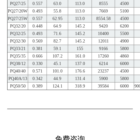
PQ27/25
0.557
63.0
113.0
8555
4500
PQ27/20W
0.493
55.8
113.0
7669
5100
PQ27/25W
0.557
62.95
113.0
8554.58
4500
PQ32/20
0.448
64.9
145.2
9420
6200
PQ32/25
0.493
71.6
145.2
10400
5500
PQ32/30
0.569
82.7
145.2
12011
4900
PQ33/21
0.381
59.1
155
9166
5800
PQ35/35
0.666
107.2
161.0
17260
4860
PQ38/12
0.330
45.1
137.0
6214
6000
PQ40/40
0.571
101.0
176.6
23237
4500
PQ40A/13
0.342
44.9
131.4
5900
5800
PQ50/50
0.389
124.1
318.9
39584
6000
90
免费咨询