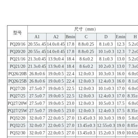
尺寸（mm）
型号
A1
A2
Bmin
C
D
Emin
H
PQ20/16
20.55±.45
14.0±0.45
17.8
8.8±0.25
8.1±0.3
12.3
5.2±
PQ20/20
20.55±.45
14.0±0.45
17.8
8.8±0.25
10.1±0.3
12.3
7.2±
PQ21/16
21.3±0.45
13.9±0.4
18.4
8.6±0.2
8.1±0.3
13.0
5.2±
PQ21/20
21.3±0.45
13.9±0.4
18.4
8.6±0.2
10.2±0.3
13.0
7.3±
PQ26/20B
26.8±0.6
19.0±0.5
22.4
12.0±0.3
10.3±0.3
16.0
6.0±
PQ26/25B
26.8±0.6
19.0±0.5
22.4
12.0±0.3
12.4±0.3
16.0
8.1±
PQ27/20
27.5±0.7
19.0±0.5
22.5
12.0±0.3
10.1±0.3
17.0
6.0±
PQ27/25
27.5±0.7
19.0±0.5
22.5
12.0±0.3
12.4±0.3
17.0
8.35±
PQ27/20W
27.5±0.7
19.0±0.5
23.0
12.0±0.3
10.5±0.3
17.5
6.0±
PQ27/25W
27.5±0.7
19.0±0.5
23.0
12.0±0.3
12.4±0.3
17.5
8.35±
PQ32/20
32.0±0.7
22.0±0.5
27.0
13.45±0.3
10.3±0.3
19.0
5.8±
PQ32/25
32.0±0.7
22.0±0.5
27.0
13.45±0.3
12.55±0.3
19.0
8.05±
PQ32/30
32.0±0.7
22.0±0.5
27.0
13.45±0.3
15.2±0.3
19.0
10.65