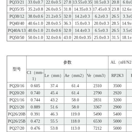
PQ33/21
33.0±0.7
22.0±0.5
27.8
13.55±0.35
10.5±0.3
20.8
6.0±
PQ35/35
35.2±0.8
26.0±0.5
31.8
14.35±0.3
17.45±0.3
23.8
12.6±
PQ38/12
38.0±0.6
21.2±0.5
32.0
14.2±0.3
6.2±0.3
26.5
3.3±
PQ40/40
40.6±1.0
28.0±0.5
36.3
15.0±0.3
20.0±0.3
28.5
14.9±
PQ40A/13
40.0±1.0
21.0±0.6
32.0
14.4±0.3
6.5±0.3
26.5
3.5±
PQ50/50
50.0±1.0
32.0±0.6
43.0
20.0±0.35
25.0±0.3
31.5
18.1±
参数
AL（nH/N2
型号
C1（mm-
Le（mm）
Ae（mm2）
Ve（mm3）
RP2K3
1）
PQ20/16
0.605
37.4
61.4
2310
3500
PQ20/20
0.740
45.4
61.4
2790
2920
PQ21/16
0.744
43.2
58.0
2831
3200
PQ21/20
0.889
51.6
58.0
3367
2900
PQ26/20B
0.391
46.3
119.0
5490
5400
PQ26/25B
0.472
55.5
118.0
6530
5000
PQ27/20
0.476
53.8
113.0
7212
5000