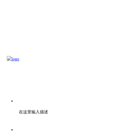
电话：刘先生 18262126606
在这里输入描述
梁先生 13735224041