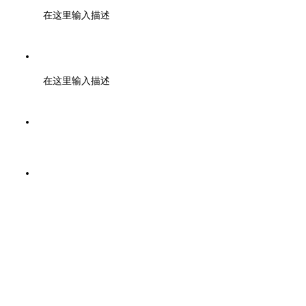
在这里输入描述
金先生 13705856509
在这里输入描述
邮箱：sales@chunhuicm.com
地址：浙江省绍兴市上虞区春晖工业大道268号