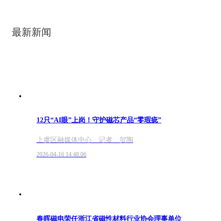
最新新闻
12只“AI眼”上岗！守护磁芯产品“零瑕疵”
上虞区融媒体中心 记者 贺陶
2026-04-16 14:48:06
春晖磁电荣任浙江省磁性材料行业协会理事单位